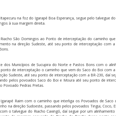
tapecuru na foz do Igarapé Boa Esperança, segue pelo talvegue do 
ngos à sua margem direita.
do Riacho São Domingos ao Ponto de interceptação do caminho qu
mento na direção Sudeste, até seu ponto de interceptação com a 
 Bons.
ite dos Municípios de Sucupira do Norte e Pastos Bons com o ali
ao ponto de interceptação o caminho que vem do Saco do Boi com a
reção Sudeste, até seu ponto de interceptação com a BR-230, daí se
ando pelos povoados Saco do Boi e Moura até seu ponto de inter
do Povoado Pedras Pretas.
 Igarapé Raim com o caminho que interliga os Povoados de Saco 
inho na direção Sudoeste, passando pelos povoados Tingui, Coco, E
 com o talvegue do Riacho Caxingó, daí segue por um alinhamento 