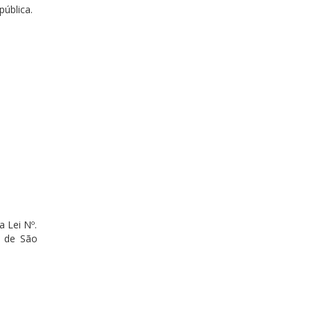
ública.
a Lei Nº.
o de São