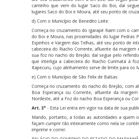
caminho que vem do lugar Saco do Boi, daí segue 
lugares Saco do Boi e Moura, até seu ponto de cruz
d) Com o Município de Benedito Leite:
Começa no cruzamento do Igarapé Raim com o cami
do Boi e Moura, nas proximidades do lugar Pedras Pr
Espinhos e Vargem das Telhas, até seu ponto de int
cabeceira do Riacho Corrente, afluente da margem es
sua foz no riacho do Brejão; daí segue pelo referi
que interliga a cabeceira do Riacho Curimatá à f
Itapecuru, cujo alinhamento serve de limite para os M
e) Com o Município de São Felix de Balsas:
Começa no cruzamento do riacho do Brejão, com alin
Boa Esperança ou Corrente, afluente da margem di
Nordeste, até a Foz do riacho Boa Esperança ou Corr
Art. 3°
- Esta Lei entra em vigor na data de sua publ
Mando, portanto, a todas as autoridades a quem 
façam cumprir tão inteiramente como nela se contém
imprimir e correr.
PALÁCIO DO GOVERNO DO ESTADO DO MARANHÃO, E