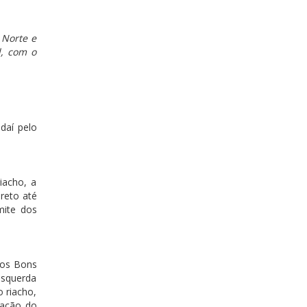
 Norte e
l, com o
daí pelo
iacho, a
 reto até
mite dos
tos Bons
esquerda
o riacho,
tação do