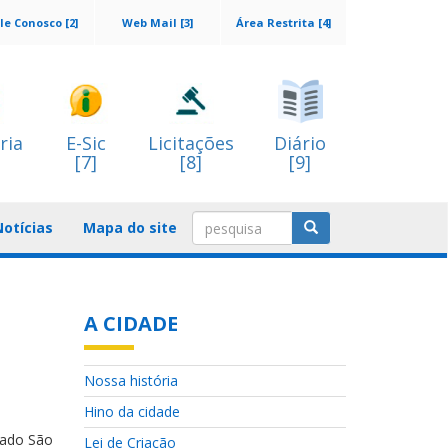
le Conosco [2]
Web Mail [3]
Área Restrita [4]
ria
E-Sic
Licitações
Diário
[7]
[8]
[9]
Notícias
Mapa do site
A CIDADE
Nossa história
Hino da cidade
oado São
Lei de Criação