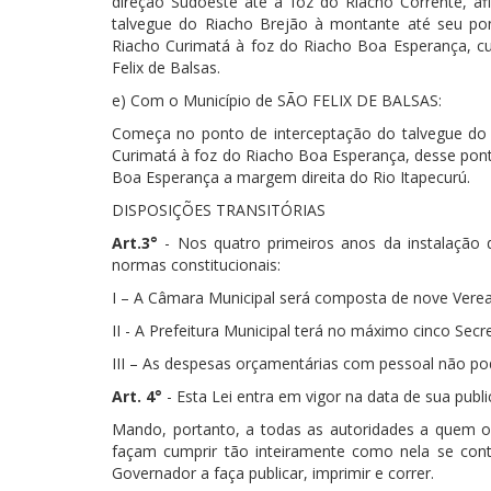
direção Sudoeste até a foz do Riacho Corrente, 
talvegue do Riacho Brejão à montante até seu pon
Riacho Curimatá à foz do Riacho Boa Esperança, cuj
Felix de Balsas.
e) Com o Município de SÃO FELIX DE BALSAS:
Começa no ponto de interceptação do talvegue do 
Curimatá à foz do Riacho Boa Esperança, desse pont
Boa Esperança a margem direita do Rio Itapecurú.
DISPOSIÇÕES TRANSITÓRIAS
Art.3°
- Nos quatro primeiros anos da instalação
normas constitucionais:
I – A Câmara Municipal será composta de nove Vere
II - A Prefeitura Municipal terá no máximo cinco Secre
III – As despesas orçamentárias com pessoal não pod
Art. 4°
- Esta Lei entra em vigor na data de sua publ
Mando, portanto, a todas as autoridades a quem 
façam cumprir tão inteiramente como nela se cont
Governador a faça publicar, imprimir e correr.