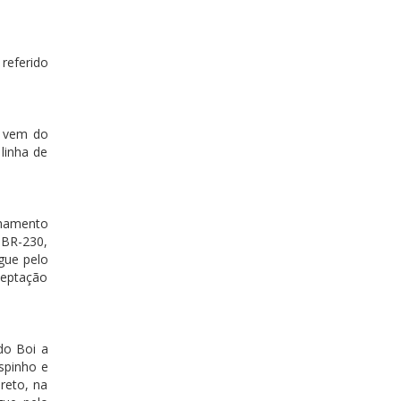
referido
e vem do
linha de
nhamento
 BR-230,
gue pelo
ceptação
do Boi a
spinho e
reto, na