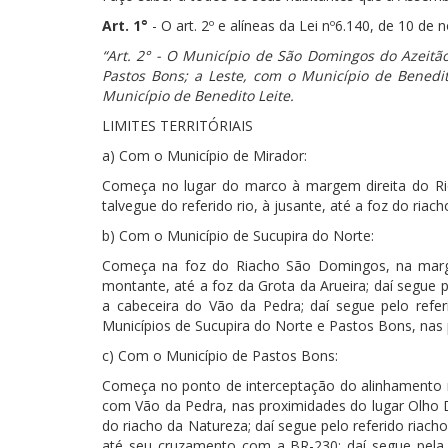
Art. 1°
- O art. 2º e alíneas da Lei nº6.140, de 10 d
“Art. 2° - O Município de São Domingos do Azeitã
Pastos Bons; a Leste, com o Município de Benedit
Município de Benedito Leite.
LIMITES TERRITÓRIAIS
a) Com o Município de Mirador:
Começa no lugar do marco à margem direita do Rio
talvegue do referido rio, à jusante, até a foz do ria
b) Com o Município de Sucupira do Norte:
Começa na foz do Riacho São Domingos, na margem 
montante, até a foz da Grota da Arueira; daí segue p
a cabeceira do Vão da Pedra; daí segue pelo refer
Municípios de Sucupira do Norte e Pastos Bons, nas 
c) Com o Município de Pastos Bons:
Começa no ponto de interceptação do alinhamento r
com Vão da Pedra, nas proximidades do lugar Olho D
do riacho da Natureza; daí segue pelo referido riacho
até seu cruzamento com a BR-230; daí segue pela 