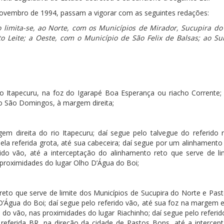
e novembro de 1994, passam a vigorar com as seguintes redações:
o limita-se, ao Norte, com os Municípios de Mirador, Sucupira do
o Leite; a Oeste, com o Município de São Felix de Balsas; ao Su
 Itapecuru, na foz do Igarapé Boa Esperança ou riacho Corrente; 
cho São Domingos, à margem direita;
direita do rio Itapecuru; daí segue pelo talvegue do referido r
ela referida grota, até sua cabeceira; daí segue por um alinhamento
ido vão, até a interceptação do alinhamento reto que serve de li
proximidades do lugar Olho D’Água do Boi;
eto que serve de limite dos Municípios de Sucupira do Norte e Pas
’Água do Boi; daí segue pelo referido vão, até sua foz na margem 
 do vão, nas proximidades do lugar Riachinho; daí segue pelo referid
referida BR, na direção da cidade de Pastos Bons, até a intercep