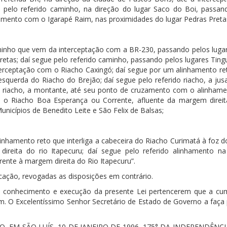
pelo referido caminho, na direção do lugar Saco do Boi, passan
amento com o Igarapé Raim, nas proximidades do lugar Pedras Preta
nho que vem da interceptação com a BR-230, passando pelos luga
etas; daí segue pelo referido caminho, passando pelos lugares Tingu
erceptação com o Riacho Caxingó; daí segue por um alinhamento ret
querda do Riacho do Brejão; daí segue pelo referido riacho, a jusa
do riacho, a montante, até seu ponto de cruzamento com o alinhame
oz o Riacho Boa Esperança ou Corrente, afluente da margem direit
unicípios de Benedito Leite e São Felix de Balsas;
hamento reto que interliga a cabeceira do Riacho Curimatá à foz d
reita do rio Itapecuru; daí segue pelo referido alinhamento na
ente à margem direita do Rio Itapecuru”.
icação, revogadas as disposições em contrário.
o conhecimento e execução da presente Lei pertencerem que a c
. O Excelentíssimo Senhor Secretário de Estado de Governo a faça p
M SÃO LUÍS, 10 DE JANEIRO DE 1996, 175° DA INDEPENDÊNCIA