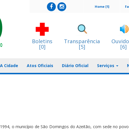
Home [1]
Fa
Boletins
Transparência
Ouvido
[0]
[5]
[6]
A Cidade
Atos Oficiais
Diário Oficial
Serviços
de 1994, o município de São Domingos do Azeitão, com sede no pov