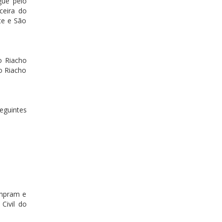
gue pelo
ceira do
te e São
o Riacho
o Riacho
eguintes
umpram e
Civil do