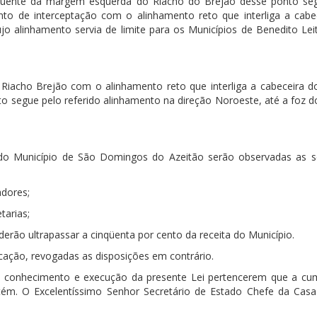
afluente da margem esquerda do Riacho do Brejão desse ponto se
to de interceptação com o alinhamento reto que interliga a cabe
o alinhamento servia de limite para os Municípios de Benedito Lei
Riacho Brejão com o alinhamento reto que interliga a cabeceira d
o segue pelo referido alinhamento na direção Noroeste, até a foz d
 do Município de São Domingos do Azeitão serão observadas as s
adores;
tarias;
erão ultrapassar a cinqüenta por cento da receita do Município.
icação, revogadas as disposições em contrário.
o conhecimento e execução da presente Lei pertencerem que a c
ém. O Excelentíssimo Senhor Secretário de Estado Chefe da Casa 