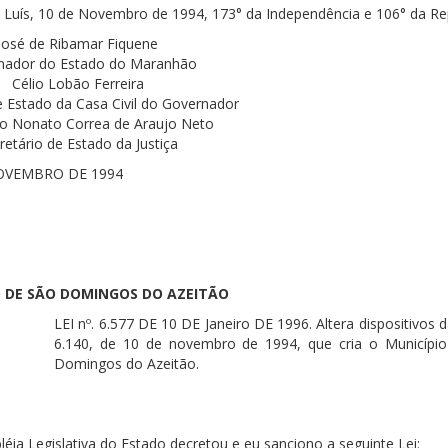
Luís, 10 de Novembro de 1994, 173° da Independência e 106° da Rep
José de Ribamar Fiquene
nador do Estado do Maranhão
Célio Lobão Ferreira
e Estado da Casa Civil do Governador
o Nonato Correa de Araujo Neto
retário de Estado da Justiça
NOVEMBRO DE 1994
O DE SÃO DOMINGOS DO AZEITÃO
LEI nº. 6.577 DE 10 DE Janeiro DE 1996. Altera dispositivos d
6.140, de 10 de novembro de 1994, que cria o Municípi
Domingos do Azeitão.
éia Legislativa do Estado decretou e eu sanciono a seguinte Lei: