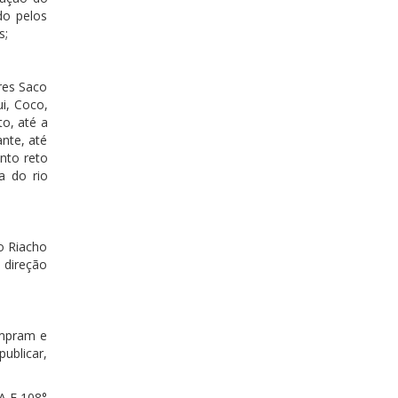
do pelos
s;
res Saco
i, Coco,
o, até a
nte, até
nto reto
a do rio
o Riacho
 direção
umpram e
ublicar,
 E 108°