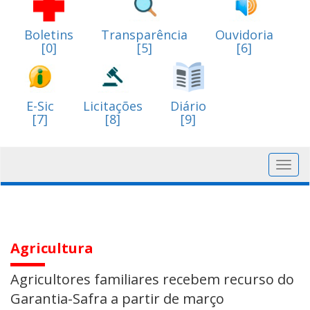
Boletins
Transparência
Ouvidoria
[0]
[5]
[6]
E-Sic
Licitações
Diário
[7]
[8]
[9]
Toggl
navig
Agricultura
Agricultores familiares recebem recurso do
Garantia-Safra a partir de março