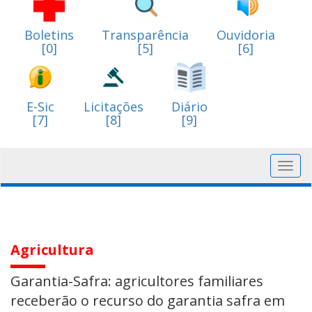
Boletins
Transparência
Ouvidoria
[0]
[5]
[6]
E-Sic
Licitações
Diário
[7]
[8]
[9]
Toggl
navig
Agricultura
Garantia-Safra: agricultores familiares
receberão o recurso do garantia safra em