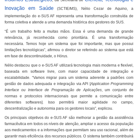
, da Secretaria de
Inovação em Saúde
(SCTIE/MS), Nélio Cezar de Aquino, a
implementação do e-SUS AF representa uma transformação construída de
forma coletiva e atende a uma demanda histórica dos gestores do SUS.
“É um trabalho feito a muitas mãos. Essa é uma demanda de grande
relevância, já reconhecida como prioritária. É uma transformação
necessária. Temos hoje um sistema que foi importante, mas que possui
limitações tecnológicas”, afirmou o diretor se referindo ao sistema que está
em fase de descontinuidade, o Hórus.
Nélio destacou que o e-SUS AF utilizará tecnologia mais moderna e flexível,
baseada em software livre, com maior capacidade de integração e
escalabilidade. “Vamos migrar para um sistema aderente a padrões com
gestão de dados adequada e integração via API [
Application Programming
Interface ou Interface de Programação de Aplicações
, um conjunto de
normas e protocolos internacionais que permite a comunicação entre
diferentes softwares]. Isso permitirá maior agilidade no campo,
descentralização e autonomia para os gestores locais”, explicou.
Os principais objetivos do e-SUS AF são melhorar a gestão da assistência
farmacêutica em todos os níveis de atenção, ampliar o acesso da população
aos medicamentos e a informações que permitam seu uso racional, além de
garantir mais eficiência dos recursos públicos. O sistema também contribuirá