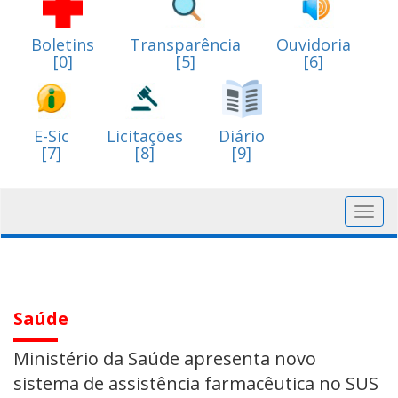
Boletins
Transparência
Ouvidoria
[0]
[5]
[6]
E-Sic
Licitações
Diário
[7]
[8]
[9]
Toggl
navig
Saúde
Ministério da Saúde apresenta novo
sistema de assistência farmacêutica no SUS