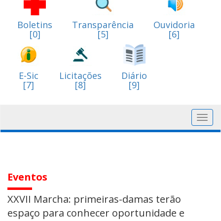
Boletins
Transparência
Ouvidoria
[0]
[5]
[6]
E-Sic
Licitações
Diário
[7]
[8]
[9]
Toggl
navig
Eventos
XXVII Marcha: primeiras-damas terão
espaço para conhecer oportunidade e