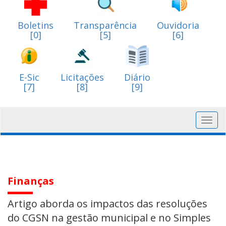
Boletins
Transparência
Ouvidoria
[0]
[5]
[6]
E-Sic
Licitações
Diário
[7]
[8]
[9]
Toggl
navig
Finanças
Artigo aborda os impactos das resoluções
do CGSN na gestão municipal e no Simples