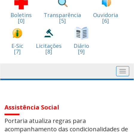
Boletins
Transparência
Ouvidoria
[0]
[5]
[6]
E-Sic
Licitações
Diário
[7]
[8]
[9]
Toggl
navig
Assistência Social
Portaria atualiza regras para
acompanhamento das condicionalidades de