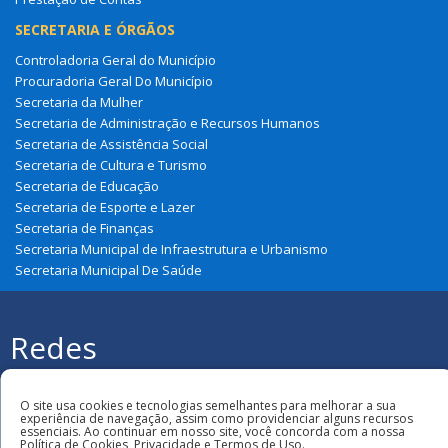
SECRETARIA E ÓRGÃOS
Controladoria Geral do Município
Procuradoria Geral Do Município
Secretaria da Mulher
Secretaria de Administração e Recursos Humanos
Secretaria de Assistência Social
Secretaria de Cultura e Turismo
Secretaria de Educação
Secretaria de Esporte e Lazer
Secretaria de Finanças
Secretaria Municipal de Infraestrutura e Urbanismo
Secretaria Municipal De Saúde
Redes
Sociais
Todos os direitos reservados à Prefeitura
Municipal de São Domingos Do Azeitão
O site usa cookies e tecnologias semelhantes para melhorar a sua
experiência de navegação, assim como providenciar alguns recursos
essenciais. Ao continuar em nosso site, você concorda com a nossa
Política de Cookies, Privacidade e Termos de Uso.